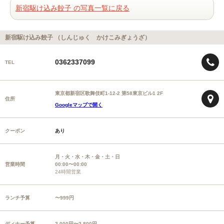
新宿駆け込み餃子 の写真一覧に戻る
新宿駆け込み餃子 （しんじゅく かけこみぎょうざ）
0362337099
TEL
東京都新宿区歌舞伎町1-12-2 第58東京ビル1 2F
住所
Googleマップで開く
クーポン
あり
月・火・水・木・金・土・日
営業時間
00:00〜00:00
24時間営業
ランチ予算
〜999円
ディナー予算
2,000円〜2,800円