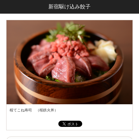
新宿駆け込み餃子
桜てこね寿司 （桜鉄火丼）