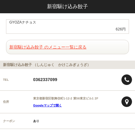
新宿駆け込み餃子
GYOZAナチョス
626円
新宿駆け込み餃子 のメニュー一覧に戻る
新宿駆け込み餃子 （しんじゅく かけこみぎょうざ）
0362337099
TEL
東京都新宿区歌舞伎町1-12-2 第58東京ビル1 2F
住所
Googleマップで開く
クーポン
あり