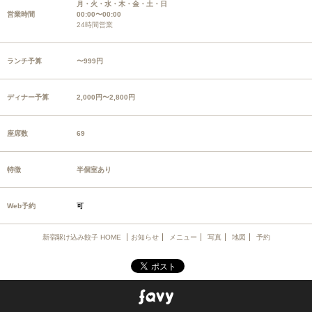
月・火・水・木・金・土・日
営業時間
00:00〜00:00
24時間営業
ランチ予算
〜999円
ディナー予算
2,000円〜2,800円
座席数
69
特徴
半個室あり
Web予約
可
新宿駆け込み餃子 HOME
お知らせ
メニュー
写真
地図
予約